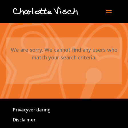
We are sorry. We cannot find any users who
match your search criteria.
Privacyverklaring
Disclaimer