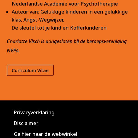
Nederlandse Academie voor Psychotherapie
Auteur van: Gelukkige kinderen in een gelukkige
klas, Angst-Wegwijzer,
De sleutel tot je kind en Kofferkinderen
Charlotte Visch is aangesloten bij de beroepsvereniging
NVPA.
Curriculum Vitae
Privacyverklaring
Disclaimer
Ga hier naar de webwinkel